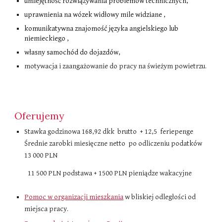
umiejętność rozwiązywania problemów technicznych,
uprawnienia na wózek widłowy mile widziane ,
komunikatywna znajomość języka angielskiego lub
niemieckiego ,
własny samochód do dojazdów,
motywacja i zaangażowanie do pracy na świeżym powietrzu.
Oferujemy
Stawka godzinowa 168,92 dkk brutto + 12,5 feriepenge
Średnie zarobki miesięczne netto po odliczeniu podatków​
1
3
000 PLN
1
1
500 PLN podstawa + 1500 PLN pieniądze wakacyjne
Pomoc w organizacji mieszkania
w bliskiej odległości od
miejsca pracy.