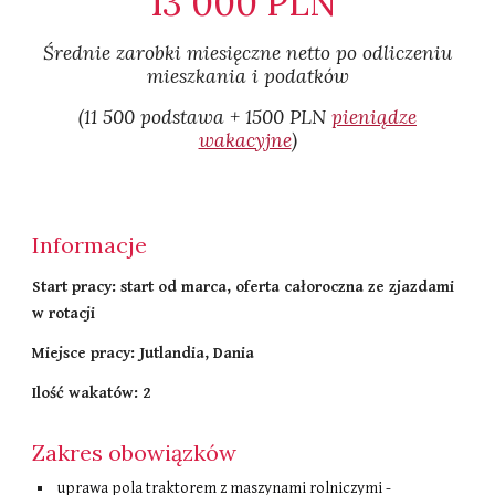
1
3
000 PLN
Średnie zarobki miesięczne netto po odliczeniu
mieszkania i podatków​
(1
1
500 podstawa + 1500 PLN
pieniądze
wakacyjne
)
Informacje
Start pracy: start od ma
rca,
oferta całoroczna ze zjazdami
w rotacji
Miejsce pracy: Jutlandia, Dania
Ilość wakatów:
2
Zakres obowiązków
uprawa pola traktorem z maszynami rolniczymi -