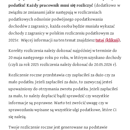
podatku! Każdy pracownik musi się rozliczyć
(dodatkowo
w
związku ze zmianami jakie następują w rozliczeniach
podatkowych odnośnie podwójnego opodatkowania
dochodów z zagranicy, każda osoba będzie musiała wykazać
dochody z zagranicy w polskim rozliczeniu podatkowym za
202
5
r. Wi
ę
cej informacji na ten temat znajdziesz
tutaj (kliknij)
.
Korekty rozliczenia należy dokonać najpóźniej w terminie do
20 maja następnego roku po roku, w którym uzyskano dochody
(czyli za rok 2025 rozliczenia należy dokonać do 20.05.2026 r).
Rozliczenie roczne przedstawia czy zapłaciłeś za dużo czy za
mało podatku. Jeżeli zapłaciłeś za dużo, to zazwyczaj jesteś
upoważniony do otrzymania zwrotu podatku. Jeżeli zapłaciłeś
za mało, to należy dopłacić bądź sprawdzić czy wszystkie
informacje są poprawne. Warto też zwrócić uwagę czy w
sprawozdaniu wpisane są wszystkie ulgi podatkowe, które Ci
się należą.
Twoje rozliczenie roczne jest generowane na podstawie