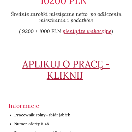
10200
PLN
Średnie zarobki miesięczne netto po odliczeniu
mieszkania i podatków​
(
92
00 + 1
0
0
0
PLN
pieniądze wakacyjne
)
APLIKUJ O PRACĘ -
KLIKNIJ
Informacje
Pracownik rolny
- zbiór
jabłek
Numer oferty
R-4
8