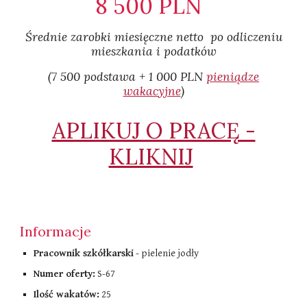
8 500 PLN
Średnie zarobki miesięczne netto po odliczeniu
mieszkania i podatków​
(7 500 podstawa + 1 000 PLN
pieniądze
wakacyjne
)
APLIKUJ O PRACĘ -
KLIKNIJ
Informacje
Pracownik szkółkarski
- pielenie jodły
Numer oferty:
S-67
Ilość wakatów:
25