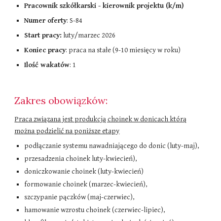
Pracownik szkółkarski - kierownik projektu (k/m)
Numer oferty
:
S-84
Start pracy:
luty/marzec
202
6
Koniec pracy
: praca na stałe (9-10 miesięcy w roku)
Ilość wakatów
: 1
Zakres obowiązków:
Praca związana jest produkcją choinek w donicach którą
można podzielić na poniższe etapy
podłączanie systemu nawadniającego do donic (luty-maj),
przesadzenia choinek luty-kwiecień),
doniczkowanie choinek (luty-kwiecień)
formowanie choinek (marzec-kwiecień),
szczypanie pączków (maj-czerwiec),
hamowanie wzrostu choinek (czerwiec-lipiec),