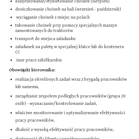
klasyfikowanie/etykietowanie choinek (sierpień)
doniczkowanie choinek na hali (wrzesień - październik)
wyciąganie choinek z miejsc na polach
tubowanie choinek przy pomocy specjalnych maszyn
zamontowanych do traktorów
transport do miejsca załadunku
załadunek na paletę w specjalnej klatce lub do kontenera
CC
inne prace szkółkarskie.
Obowiązki kierownika:
realizacja określonych zadań wraz z brygadą pracowników
lub samemu,
zarządzanie zespołem podległych pracowników (grupa 20
osób) - wyznaczanie/kontrolowanie zadań,
właściwe monitorowanie i optymalizowanie efektywności
pracy pracowników,
dbałość o wysoką efektywność pracy pracowników,
dostępność dla klienta i współpracowników,