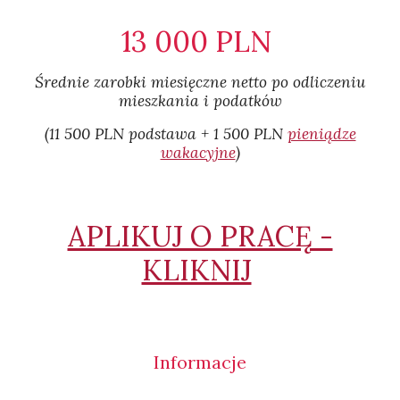
1
3 0
00 PLN
Średnie zarobki miesięczne netto po odliczeniu
mieszkania i podatków​
(
11 5
00 PLN podstawa + 1
5
00 PLN
pieniądze
wakacyjne
)
APLIKUJ O PRACĘ -
KLIKNIJ
Informacje