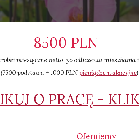
8
5
00 PLN
arobki miesięczne netto po odliczeniu mieszkania i
(7
5
00 podstawa + 1
0
00 PLN
pieniądze wakacyjne
)
IKUJ O PRACĘ - KLIK
Oferujemy