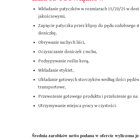
W
kładanie patyczków w rozmiarach 15/20/25 w don
jakościowymi,
Z
apięcie patyczka przez klipsy do pędu ozdobnego st
doniczkę,
O
brywanie suchych liści,
O
czyszczanie doniczek z mchu,
P
odsypywanie roślin korą,
W
kładanie etykiet,
U
kładanie gotowych storczyków według ilości pędów
transportowe,
P
rzewożenie gotowego produktu i przełożenie go na 
U
trzymywanie miejsca pracy w czystości.
Średnia zarobków netto podana w ofercie wyliczona je