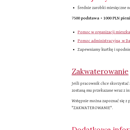
Średnie zarobki miesięczne n
7
5
00 podstawa + 1
0
00 PLN pien
Pomoc w organizacji mieszka
Pomoc administracyjną w Da
Zapewniamy kurtkę i spodnie
Zakwaterowanie
Jeśli pracownik chce skorzystać
zostaną mu przekazane wraz z i
Wstępnie można zapoznać się z 
"ZAKWATEROWANIE".
Dodatkowe info