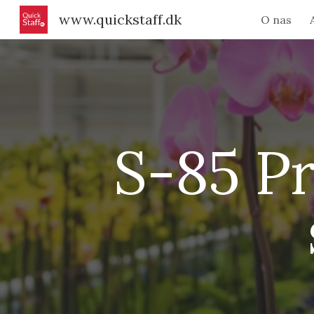
www.quickstaff.dk
O nas
Sk
S-85 Pr