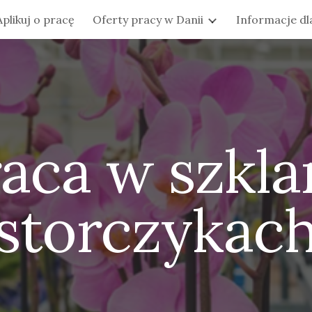
Aplikuj o pracę
Oferty pracy w Danii
Informacje d
ip to main content
Skip to navigat
aca w szkla
storczykac