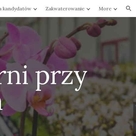
la kandydatów
Zakwaterowanie
More
ion
rni przy
h