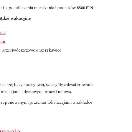
etto po odliczeniu mieszkania i podatków​
8
5
00 PLN
iądze wakacyjne
nia
nii
 przeciwdeszczowe oraz rękawice
 z naszej bazy noclegowej, szczegóły zakwaterowania
nformacjami adresowymi pracy i umową.
proponowanymi przez nas lokalizacjami w zakładce
rmacje